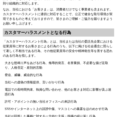
則り組織的に対応します。
なお、当社における「お客さま」は、消費者だけでなく事業者も含まれます。
カスタマーハラスメントに適切に対応することで、公正で健全な取引環境が実
現できるものと考えておりますので、皆さまのご理解・ご協力を賜りますよう
お願い申し上げます。
カスタマーハラスメントとなる行為
「カスタマーハラスメント行為」とは、当社または当社の委託先企業における
従業員等に対するお客さまによる行為のうち、以下に掲げる社会通念に照らし
て著しく不相当である行為、その他従業員等の安全や精神衛生等を害する恐れ
のある行為を指します。
大きな怒鳴り声をあげる行為、侮辱的発言、名誉棄損、不必要な揚げ足取
り、人格否定・差別的言動
脅迫、威嚇、威迫的な行為
当社への虚偽の情報提供、言いがかり行為
電話での長時間拘束、執拗な問い合わせ、他のお客さま対応に影響が及ぶ迷
惑行為
許可・アポイントの無い当社オフィスへの来訪行為
SNSやインターネット上の誹謗中傷、マスコミへの暴露をほのめかす行為
当社が回答した事柄に対する一方的な主張・指摘の繰り返し行為