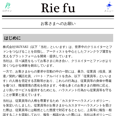
お客さまへのお願い
はじめに
株式会社SKIYAKI（以下「当社」といいます）は、世界中のクリエイターとフ
ァンをつなげることを目指し、アーティストを中心としたファンクラブ運営を
支えるプラットフォームを開発・提供しています。
当社は、日々誠意をもってお客さまに向き合い、クリエイターとファンがより
深くつながる体験を創出しています。
一方で、お客さまからの要求や言動の中の一部には、暴力、従業員（役員、派
遣／契約／嘱託社員、パート・アルバイトを含み、以下「従業員等」といいま
す）の人格を否定する言動等があり、これらの行為は、従業員等の身体や尊厳
を傷つけ、職場環境の悪化を招きます。今後も多くのお客さまの期待に応え、
より良いサービスを提供するためにも、ハラスメント行為から従業員等を守る
ことが重要と捉えています。
当社は、従業員等の人権を尊重するため「カスタマーハラスメントポリシー」
を策定いたしました。従業員等がお客さまからカスタマーハラスメントを受け
た際は、従業員等には毅然とした態度で対応するとともに、上長等に報告・相
談することを奨励しており、報告・相談があった際には、当社は本ポリシーに