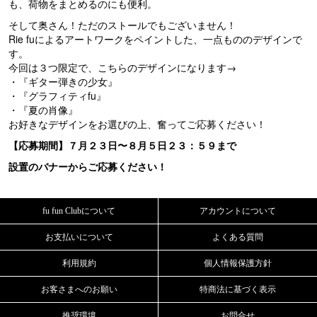
も、荷物をまとめるのにも便利。
そして奥さん！ただのストールでもございません！
Rie fuによるアートワークをペイントした、一点もののデザインで
す。
今回は３つ限定で、こちらのデザインになります→
・『ギター弾きの少女』
・『グラフィティfu』
・『夏の肖像』
お好きなデザインをお選びの上、奮ってご応募ください！
【応募期間】７月２３日〜８月５日２３：５９まで
設置のバナーからご応募ください！
fu fun Clubについて
アカウントについて
お支払いについて
よくある質問
利用規約
個人情報保護方針
お客さまへのお願い
特商法に基づく表示
推奨環境
お問合せ