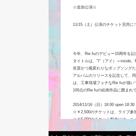
☆追加公演☆
11/15（土）公演のチケット完売に
今年、Rie fuのデビュー10周年
タイトルは、"I"（アイ）＝inside
良質かつ風変わりなポップソングた
アルバムのリリースを記念して、同
は、工事現場フェチなRie fuが描
100点のRie fuの絵画作品に
2014/11/16（日）18:00 open 18:30 s
☆￥2,500のチケットは、ライブ
☆￥5,000のチケット料金には、
http://riefu2014tokyo2.peatix.com/