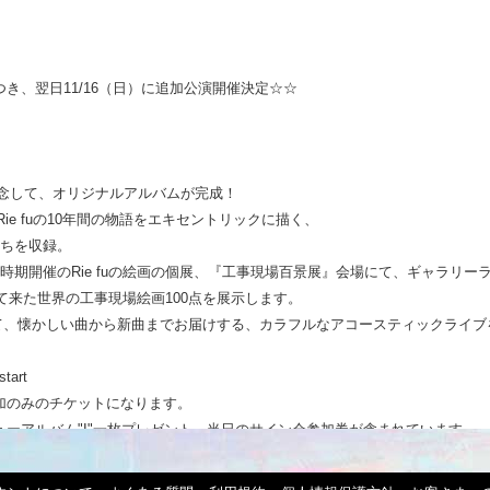
つき、翌日11/16（日）に追加公演開催決定☆☆
を記念して、オリジナルアルバムが完成！
。Rie fuの10年間の物語をエキセントリックに描く、
ちを収録。
時期開催のRie fuの絵画の個展、『工事現場百景展』会場にて、ギャラリー
いて来た世界の工事現場絵画100点を展示します。
囲まれて、懐かしい曲から新曲までお届けする、カラフルなアコースティックライ
tart
参加のみのチケットになります。
ニューアルバム"I"一枚プレゼント、当日のサイン会参加券が含まれています。