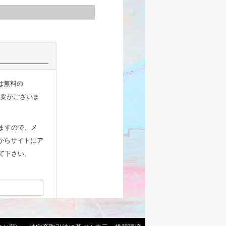
には無料の
要がございま
ますので、メ
からサイトにア
て下さい。