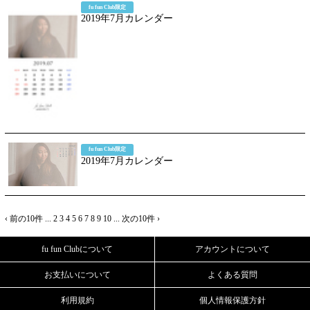
fu fun Club限定
2019年7月カレンダー
fu fun Club限定
2019年7月カレンダー
‹ 前の10件
...
2
3
4
5
6
7
8
9
10
...
次の10件 ›
fu fun Clubについて
アカウントについて
お支払いについて
よくある質問
利用規約
個人情報保護方針