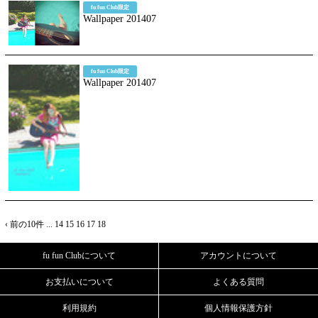
fu fun Club限定
Wallpaper 201407
fu fun Club限定
Wallpaper 201407
‹ 前の10件
...
14
15
16
17
18
fu fun Clubについて
アカウントについて
お支払いについて
よくある質問
利用規約
個人情報保護方針